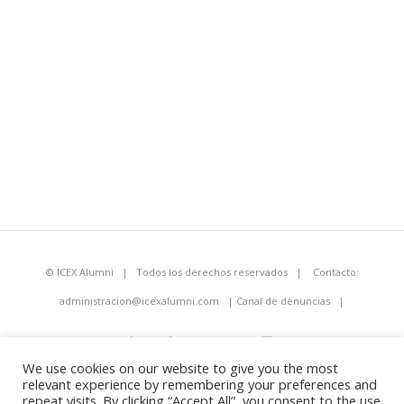
©
ICEX Alumni
| Todos los derechos reservados | Contacto:
administracion@icexalumni.com
|
Canal de denuncias
|
LinkedIn
Facebook
Twitter
YouTube
Instagram
We use cookies on our website to give you the most
relevant experience by remembering your preferences and
repeat visits. By clicking “Accept All”, you consent to the use